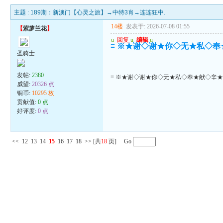
主题 :
189期：新澳门【心灵之旅】→中特3肖→连连狂中.
14楼
发表于: 2026-07-08 01:55
【
紫萝兰花
】
u
回复
u
编辑
u
≡ ※★谢◇谢★你◇无★私◇奉
圣骑士
发帖:
2380
≡ ※★谢◇谢★你◇无★私◇奉★献◇辛★
威望:
20326 点
铜币:
10295 枚
贡献值:
0 点
好评度:
0 点
<<
12
13
14
15
16
17
18
>>
[共
18
页] Go