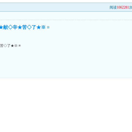
阅读
1062281
次
★献◇辛★苦◇了★※ ≡
苦◇了★※ ≡