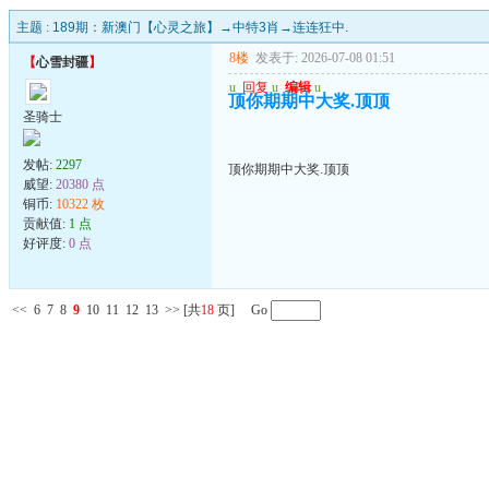
主题 :
189期：新澳门【心灵之旅】→中特3肖→连连狂中.
8楼
发表于: 2026-07-08 01:51
【
心雪封疆
】
u
回复
u
编辑
u
顶你期期中大奖.顶顶
圣骑士
发帖:
2297
顶你期期中大奖.顶顶
威望:
20380 点
铜币:
10322 枚
贡献值:
1 点
好评度:
0 点
<<
6
7
8
9
10
11
12
13
>>
[共
18
页] Go