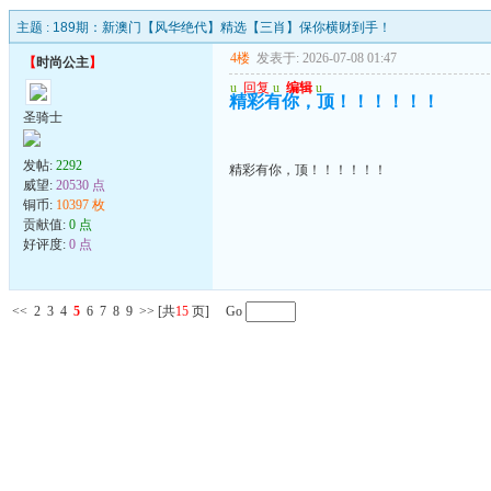
主题 :
189期：新澳门【风华绝代】精选【三肖】保你横财到手！
4楼
发表于: 2026-07-08 01:47
【
时尚公主
】
u
回复
u
编辑
u
精彩有你，顶！！！！！！
圣骑士
发帖:
2292
精彩有你，顶！！！！！！
威望:
20530 点
铜币:
10397 枚
贡献值:
0 点
好评度:
0 点
<<
2
3
4
5
6
7
8
9
>>
[共
15
页] Go