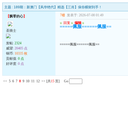
主题 :
189期：新澳门【风华绝代】精选【三肖】保你横财到手！
7楼
发表于: 2026-07-08 01:49
【
飘零的心
】
u
回复
u
编辑
u
=====佩服======佩服==
圣骑士
发帖:
2324
=====佩服======佩服==
威望:
20405 点
铜币:
10335 枚
贡献值:
0 点
好评度:
0 点
<<
5
6
7
8
9
10
11
12
>>
[共
15
页] Go