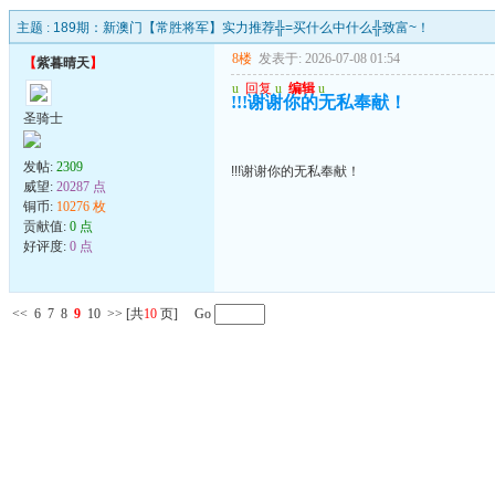
主题 :
189期：新澳门【常胜将军】实力推荐╬=买什么中什么╬致富~！
8楼
发表于: 2026-07-08 01:54
【
紫暮晴天
】
u
回复
u
编辑
u
!!!谢谢你的无私奉献！
圣骑士
发帖:
2309
!!!谢谢你的无私奉献！
威望:
20287 点
铜币:
10276 枚
贡献值:
0 点
好评度:
0 点
<<
6
7
8
9
10
>>
[共
10
页] Go