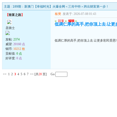
主题 :
189期：新澳门【幸福时光】火爆全网＜三肖中特＞跨出财富第一步！
板凳
发表于: 2026-07-08 01:43
【
致富之路
】
u
回复
u
编辑
u
低调仁厚的高手,把你顶上去.让更
圣骑士
发帖:
2374
低调仁厚的高手,把你顶上去.让更多彩民受恩!
威望:
20160 点
铜币:
10212 枚
贡献值:
0 点
好评度:
0 点
<<
1
2
3
4
5
6
7
>>
[共
20
页] Go