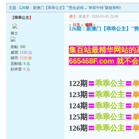
主题 :
126期：新澳门【乖乖公主】ˇˇ势在必得→“单双中特”最稳资料!
楼主
发表于: 2026-05-05 22:49
【
乖乖公主
】
u
回复
u
编辑
u
126期：新澳门【乖乖公主】ˇˇ
骑士
发帖:
306
集百站最精华网站的高
威望:
1120 点
铜币:
1120 枚
665468F.com 就
贡献值:
0 点
好评度:
0 点
122期
〓
乖乖公主
〓
123期
〓
乖乖公主
〓
124期
〓
乖乖公主
〓
125期
〓
乖乖公主
〓
126期
〓
乖乖公主
〓